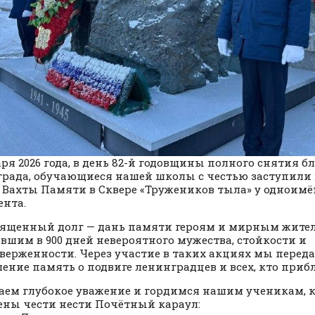
аря 2026 года, в день 82-й годовщины полного снятия 
рада, обучающиеся нашей школы с честью заступили
 Вахты Памяти в Сквере «Тружеников тыла» у одноимё
нта.
вященный долг — дань памяти героям и мирным жите
вшим в 900 дней невероятного мужества, стойкости и
верженности. Через участие в таких акциях мы перед
ление память о подвиге ленинградцев и всех, кто приб
ем глубокое уважение и гордимся нашим ученикам, 
ены чести нести Почётный караул: