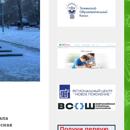
ала
сная