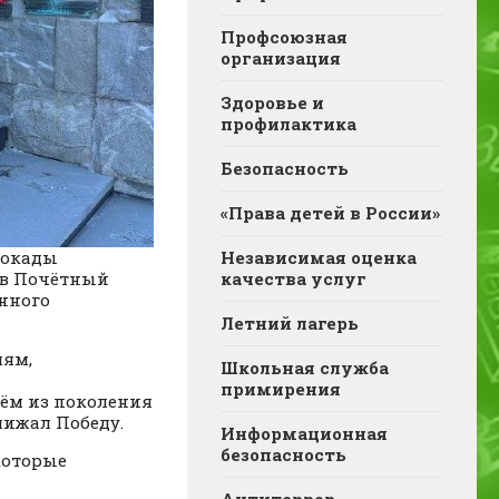
Профсоюзная
организация
Здоровье и
профилактика
Безопасность
«Права детей в России»
блокады
Независимая оценка
 в Почётный
качества услуг
нного
Летний лагерь
лям,
Школьная служба
примирения
аём из поколения
лижал Победу.
Информационная
безопасность
которые