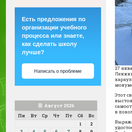
Есть предложения по
организации учебного
процесса или знаете,
как сделать школу
лучше?
27 янв
Написать о проблеме
Ленинг
караул
монуме
Этот с
выстоя
Август 2026
самоот
в поко
Пн
Вт
Ср
Чт
Пт
Сб
Вс
Выража
1
2
удосто
3
4
5
6
7
8
9