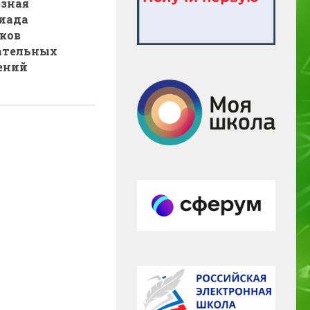
зная
иада
ков
ательных
ений