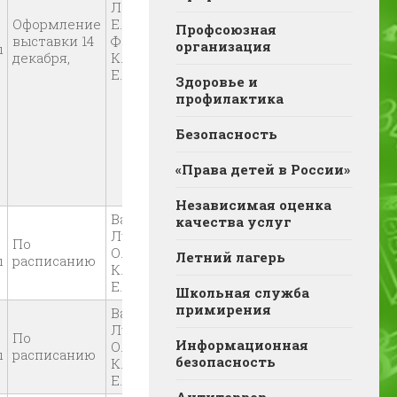
Легков
Оформление
Е.А., Валетова
Профсоюзная
выставки 14
Ф.Р., Васильева
организация
ы
декабря,
К.С., Аненкова
Е.В, Луцевич О.М.
Здоровье и
профилактика
Безопасность
«Права детей в России»
Независимая оценка
Валетова Ф.Р.,
качества услуг
Луцевич
По
О.М.Васильева
Летний лагерь
ы
расписанию
К.С., Аненкова
Е.В.
Школьная служба
примирения
Валетова Ф.Р.,
Луцевич
По
Информационная
О.М.Васильева
ы
расписанию
безопасность
К.С., Аненкова
Е.В.