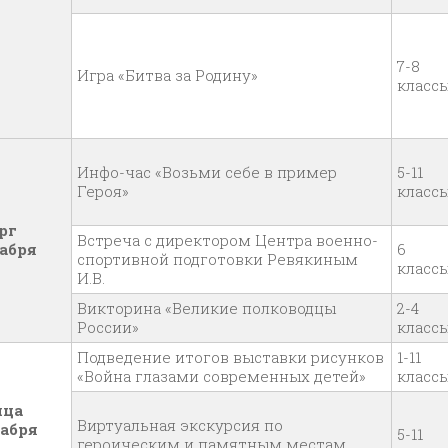
7-8
Игра «Битва за Родину»
класс
Инфо-час «Возьми себе в пример
5-11
Героя»
класс
рг
Встреча с директором Центра военно-
кабря
6
спортивной подготовки Ревякиным
класс
И.В.
Викторина «Великие полководцы
2-4
России»
класс
Подведение итогов выставки рисунков
1-11
«Война глазами современных детей»
класс
ица
Виртуальная экскурсия по
кабря
5-11
героическим и памятным местам