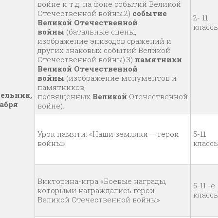
войне и т.д. на фоне событий Великой
Отечественной войны.2)
событие
2- 11
Великой Отечественной
класс
войны
(батальные сцены,
изображение эпизодов сражений и
других знаковых событий Великой
Отечественной войны).3)
памятники
Великой Отечественной
войны
(изображение монументов и
памятников,
ельник,
посвящённых
Великой
Отечественной
кабря
войне).
Урок памяти: «Наши земляки — герои
5-11
войны»
класс
Викторина-игра «Боевые награды,
5-11 -е
которыми награждались герои
класс
Великой Отечественной войны»