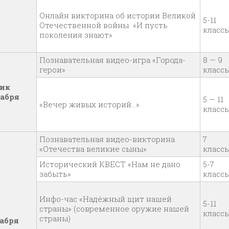
Онлайн викторина об истории Великой
5-11
Отечественной войны «И пусть
класс
поколения знают»
Познавательная видео-игра «Города-
8 — 9
герои»
класс
ик
кабря
5 — 11
«Вечер живых историй…»
класс
Познавательная видео-викторина
7
«Отечества великие сыны»
класс
Исторический КВЕСТ «Нам не дано
5-7
забыть»
класс
Инфо-час «Надёжный щит нашей
5-11
страны» (современное оружие нашей
класс
страны)
кабря