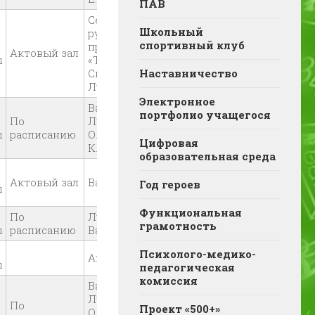
ПАВ
Семенов Г.А.,
Школьный
руководитель
спортивный клуб
проекта
Актовый зал
ы
«Тюмень — Ключ
Сибири»,
Наставничество
Луцевич О.М.
Электронное
Валетова Ф.Р.,
портфолио учащегося
По
Луцевич
ы
расписанию
О.М.Васильева
Цифровая
К.С.
образовательная среда
Актовый зал
Валетова Ф.Р.
Год героев
ы
Функциональная
По
Луцевич О.М.,
грамотность
ы
расписанию
Васильева К.С.
Психолого-медико-
Аненкова К.В.
ы
педагогическая
комиссия
Валетова Ф.Р.,
Луцевич
По
Проект «500+»
О.М.Васильева