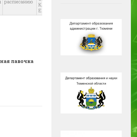
ы
расписанию
К.С., Аненкова
Е.В.
ная лавочка