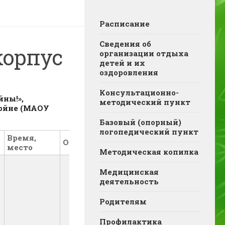
Расписание
Сведения об
корпус
организации отдыха
детей и их
оздоровления
Консультационно-
йны!»,
методический пункт
войне (МАОУ
Базовый (опорный)
логопедический пункт
Время,
Ответственный
место
Методическая копилка
Медицинская
деятельность
Родителям
Профилактика