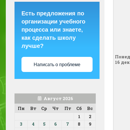
Есть предложения по
организации учебного
процесса или знаете,
как сделать школу
лучше?
Понед
16 де
Написать о проблеме
Август 2026
Пн
Вт
Ср
Чт
Пт
Сб
Вс
1
2
3
4
5
6
7
8
9