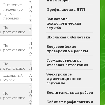
Антитеррор
Валетова Ф.Р.,
В течение
Луцевич
недели (во
Профилактика ДТП
О.М.Васильева
ы
время
К.С., Аненкова
перемен)
Социально-
Е.В.
психологическая
По
служба
Васильева К.С.
ы
расписанию
Школьная библиотека
Валетова Ф.Р.,
Луцевич
По
Всероссийские
О.М.Васильева
ы
расписанию
проверочные работы
К.С., Аненкова
Е.В.
Государственная
По
Анненкова Е.В,
итоговая аттестация
ы
расписанию
Луцевич О.М.
Электронное
Школьный
Анненкова Е.В,
и дистанционное
ы
музей
Луцевич О.М.
обучение
Валетова Ф.Р.,
Луцевич
Воспитательная работа
По
О.М.Васильева
ы
расписанию
К.С., Аненкова
Кабинет профилактики
Е.В.