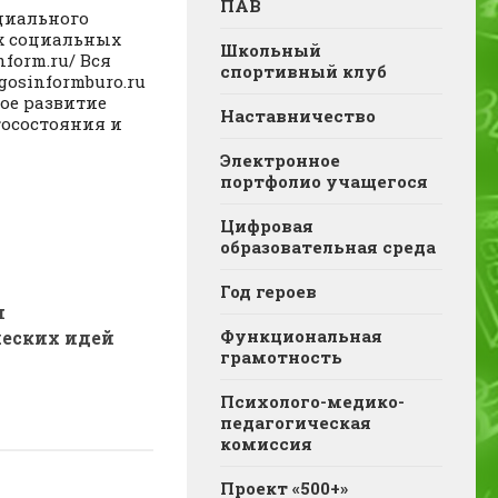
ПАВ
оциального
мых социальных
Школьный
form.ru/ Вся
спортивный клуб
gosinformburo.ru
ое развитие
Наставничество
госостояния и
Электронное
портфолио учащегося
Цифровая
образовательная среда
Год героев
н
Функциональная
еских идей
грамотность
Психолого-медико-
педагогическая
комиссия
Проект «500+»