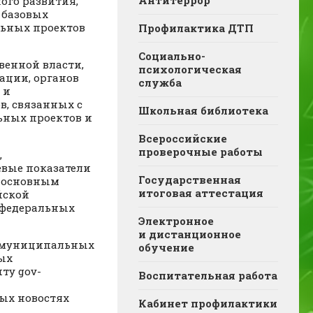
Антитеррор
ого развития,
 базовых
льных проектов
Профилактика ДТП
Социально-
венной власти,
психологическая
ации, органов
служба
 и
в, связанных с
Школьная библиотека
ьных проектов и
Всероссийские
проверочные работы
,
евые показатели
Государственная
о основным
итоговая аттестация
йской
и федеральных
Электронное
и дистанционное
и муниципальных
обучение
ых
ту gov-
Воспитательная работа
ьных новостях
Кабинет профилактики