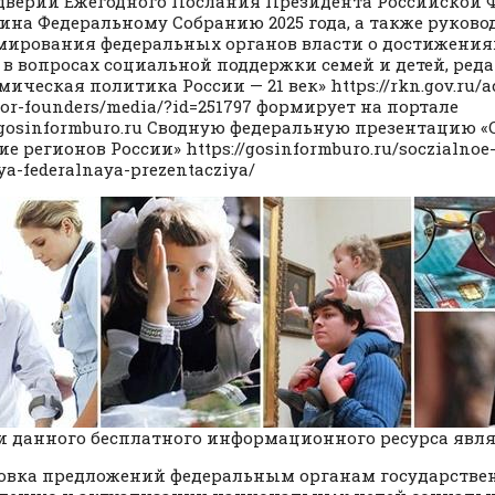
дверии Ежегодного Послания Президента Российской 
тина Федеральному Собранию 2025 года, а также руково
ирования федеральных органов власти о достижения
 в вопросах социальной поддержки семей и детей, ре
ическая политика России — 21 век» https://rkn.gov.ru/a
for-founders/media/?id=251797 формирует на портале
//gosinformburo.ru Сводную федеральную презентацию 
е регионов России» https://gosinformburo.ru/soczialnoe-r
a-federalnaya-prezentacziya/
 данного бесплатного информационного ресурса явля
овка предложений федеральным органам государствен