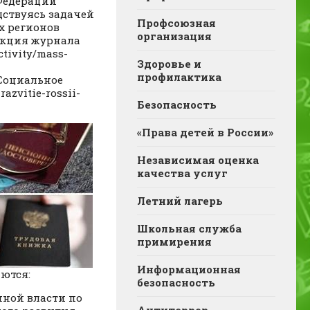
Федерации
дствуясь задачей
Профсоюзная
х регионов
организация
дакция журнала
ctivity/mass-
Здоровье и
профилактика
«Социальное
azvitie-rossii-
Безопасность
«Права детей в России»
Независимая оценка
качества услуг
Летний лагерь
Школьная служба
примирения
Информационная
ются:
безопасность
ной власти по