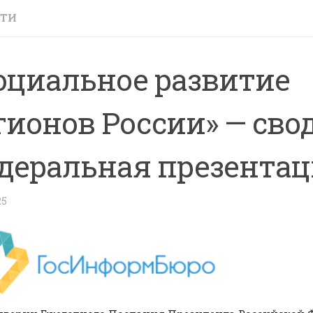
СТИ
оциальное развитие
гионов России» — сво
деральная презента
25