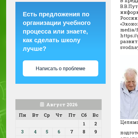
В пред
В.В.Пу
информ
Есть предложения по
России
организации учебного
«Эконом
media/
процесса или знаете,
https:
как сделать школу
развити
svodnay
лучше?
Написать о проблеме
Август 2026
Пн
Вт
Ср
Чт
Пт
Сб
Вс
Целями
1
2
3
4
5
6
7
8
9
подгот