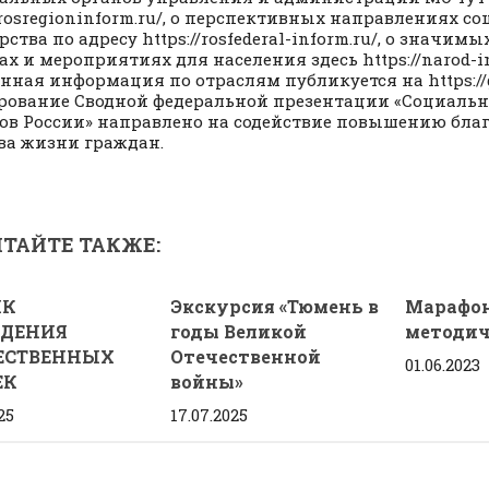
//rosregioninform.ru/, о перспективных направлениях с
рства по адресу https://rosfederal-inform.ru/, о значи
ах и мероприятиях для населения здесь https://narod-in
нная информация по отраслям публикуется на https://
ование Сводной федеральной презентации «Социальн
ов России» направлено на содействие повышению бла
ва жизни граждан.
ТАЙТЕ ТАКЖЕ:
ИК
Экскурсия «Тюмень в
Марафо
ЕДЕНИЯ
годы Великой
методич
ЕСТВЕННЫХ
Отечественной
01.06.2023
ЕК
войны»
25
17.07.2025