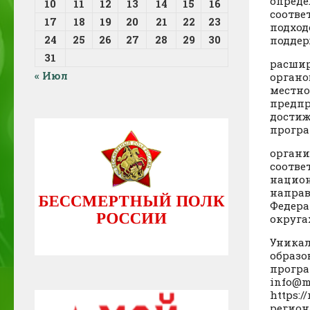
опреде
10
11
12
13
14
15
16
соотве
17
18
19
20
21
22
23
подход
24
25
26
27
28
29
30
поддер
31
расшир
« Июл
органо
местно
предпр
достиж
програ
органи
соотве
национ
направ
Федера
округа
Уникал
образо
програ
info@m
https:/
регион