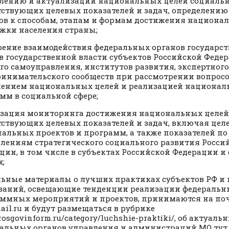
лению и актуализации национальных целей социальн
тствующих целевых показателей и задач, определению
ов к способам, этапам и формам достижения национа
жки населения страны;
ение взаимодействия федеральных органов государст
в государственной власти субъектов Российской Федер
го самоуправления, институтов развития, экспертного
инимательского сообществ при рассмотрении вопросо
ением национальных целей и реализацией национал
мм в социальной сфере;
зация мониторинга достижения национальных целей
тствующих целевых показателей и задач, включая цел
альных проектов и программ, а также показателей п
лениям стратегического социального развития Росси
ции, в том числе в субъектах Российской Федерации 
х;
ьные материалы о лучших практиках субъектов РФ 
ваний, освещающие тенденции реализации федеральн
ммных мероприятий и проектов, принимаются на поч
ail.ru и будут размещаться в рубрике
/rosgovinform.ru/category/luchshie-praktiki/, об актуал
альных органов управления и администраций МО тут