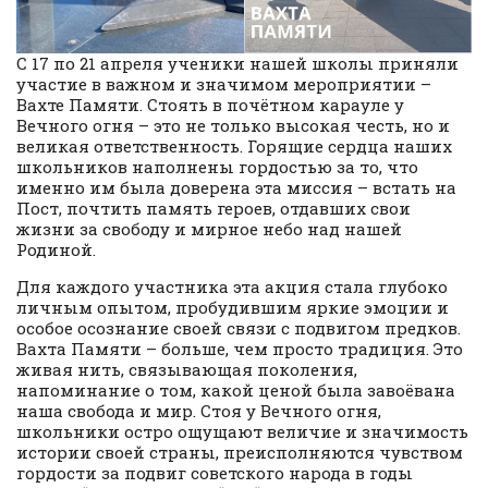
С 17 по 21 апреля ученики нашей школы приняли
участие в важном и значимом мероприятии –
Вахте Памяти. Стоять в почётном карауле у
Вечного огня – это не только высокая честь, но и
великая ответственность. Горящие сердца наших
школьников наполнены гордостью за то, что
именно им была доверена эта миссия – встать на
Пост, почтить память героев, отдавших свои
жизни за свободу и мирное небо над нашей
Родиной.
Для каждого участника эта акция стала глубоко
личным опытом, пробудившим яркие эмоции и
особое осознание своей связи с подвигом предков.
Вахта Памяти – больше, чем просто традиция. Это
живая нить, связывающая поколения,
напоминание о том, какой ценой была завоёвана
наша свобода и мир. Стоя у Вечного огня,
школьники остро ощущают величие и значимость
истории своей страны, преисполняются чувством
гордости за подвиг советского народа в годы