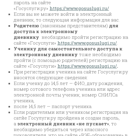
пароль на сайте
«Госуслуги.ру»
https://www.gosuslugi.ru/
Если вы не можете войти в электронный
дневник, то следующая информация для вас.
Родителю
(законным представителям)
для
доступа к электронному
дневнику
необходимо пройти регистрацию на
сайте «Госуслуги»
https://www.gosuslugi.ru/
.
Ученику для самостоятельного доступа к
электронному дневнику
тоже необходимо
пройти (с помощью родителей) регистрацию на
сайте «Госуслуги»
https://www.gosuslugi.ru/
.
При регистрации ученика на сайте Госуслуги.ру
вносятся следующие сведения:
Если ученку до 14,5 лет — ФИО, дату рождения,
номер сотового телефона ученика или адрес
электронной почты ученик, номер СНИЛСа
ученика,
после 14,5 лет — паспорт ученика.
Если родителями или учеником регистрация на
сатйе Госулуги.ру пройдена и создан пароль,
а
электронный дневник «не пускает»
, то
необходимо убедиться через классного
руководителя, что на сайте «ВЭБ-образование» в