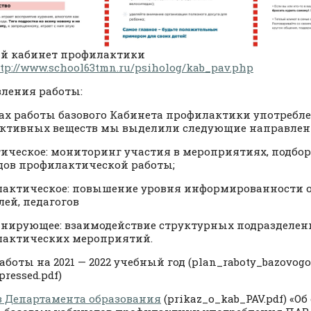
й кабинет профилактики
tp://www.school63tmn.ru/psiholog/kab_pav.php
ления работы:
ах работы базового Кабинета профилактики употребл
ктивных веществ мы выделили следующие направлен
ическое: мониторинг участия в мероприятиях, подбор
дов профилактической работы;
актическое: повышение уровня информированности 
лей, педагогов
нирующее: взаимодействие структурных подразделен
актических мероприятий.
аботы на 2021 — 2022 учебный год (plan_raboty_bazovogo
ressed.pdf)
 Департамента образования
(prikaz_o_kab_PAV.pdf) «О