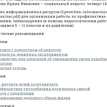
ва Ирина Ивановна — социальный педагог, четверг 14.0
нь информационных ресурсов (3.perechen-informacionn
rganizac.pdf) для организации работы по профилактике
ании, табакокурения (в помощь педагогическим рабо
щимся 5 — 11 классов и их родителям)
ческие рекомендации:
лям:
говор с подростком об алкоголе
зультаты невинных экспериментов
оводство для родителей об уменьшении риска приобщ
коголю
рытые-угрозы
ям:
 научить детей сотрудничать
офилактика употребления курителных смесей
ота с родителями
мирование здорового образа жизни
ющимся: