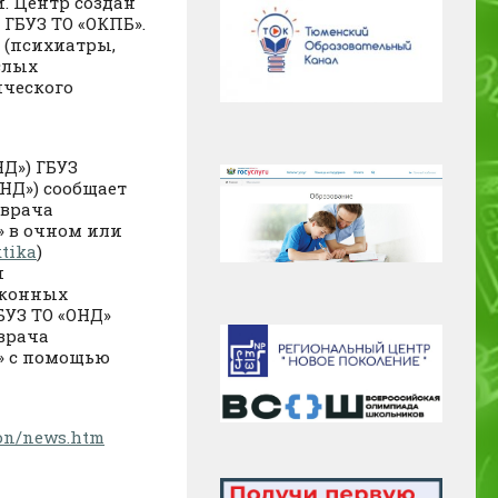
. Центр создан
ГБУЗ ТО «ОКПБ».
 (психиатры,
слых
ического
НД») ГБУЗ
ОНД») сообщает
 врача
» в очном или
ktika
)
и
аконных
БУЗ ТО «ОНД»
врача
» с помощью
ion/news.htm