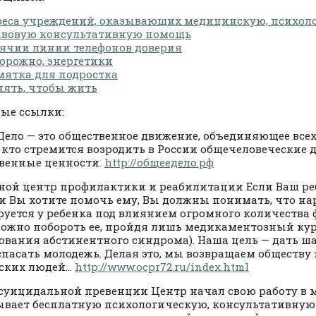
реса учреждений, оказывающих медицинскую, психол
авовую консультативную помощь
ячии линии телефонов доверия
орожно, энергетики
ятка для подростка
ять, чтобы жить
ые ссылки:
Дело — это общественное движение, объединяющее вс
 кто стремится возродить в России общечеловеческие 
венные ценности.
http://общеедело.рф
ной центр профилактики и реабилитации Если Ваш ре
, и Вы хотите помочь ему, Вы должны понимать, что н
уется у ребенка под влиянием огромного количества 
ожно побороть ее, пройдя лишь медикаментозный ку
ования абстинентного синдрома). Наша цель — дать ш
спасать молодежь. Делая это, мы возвращаем обществу
ских людей…
http://www.ocpr72.ru/index.html
суицидальной превенции Центр начал свою работу в ма
ывает бесплатную психологическую, консультативную