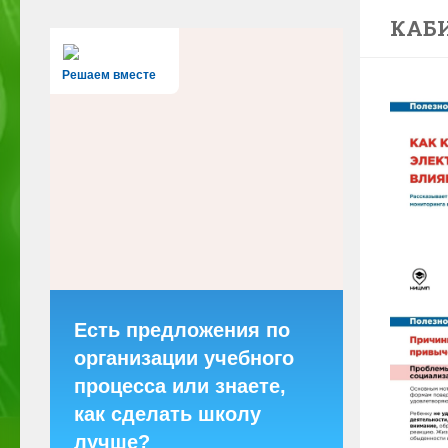
КАБ
Решаем вместе
Есть предложения по
организации учебного
процесса или знаете,
как сделать школу
лучше?