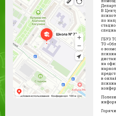
помощь
Департ
В Цент
психот
по нап
стацио
специ
ГБУЗ Т
ТО «Об
о возм
психиа
дистан
на офи
наркол
предст
в онла
психиа
конфер
Полез
инфор
Горячи