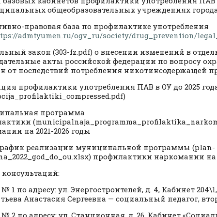
 базовых кабинетов профилактики употребления ПАВ
ципальных общеобразовательных учреждениях город
ивно-правовая база по профилактике употребления
tps://admtyumen.ru/ogv_ru/society/drug_prevention/lega
льный закон (303-fz.pdf) о внесении изменений в отде
дательные акты российской федерации по вопросу ох
н от последствий потребления никотинсодержащей п
ция профилактики употребления ПАВ в ОУ до 2025 год
cija_profilaktiki_compressed.pdf)
ипальная программа
актики (municipalnaja_programma_profilaktika_narkom
ании на 2021-2026 годы
рафик реализации муниципальной программы (plan-
_na_2022_god_do_ou.xlsx) профилактики наркомании на 
 консультаций:
№ 1 по адресу: ул. Энергостроителей, д. 4, Кабинет 204\1,
тьева Анастасия Сергеевна — социальный педагог, вторн
№ 2 по адресу: ул. Станционная, д. 26, Кабинет «Социал