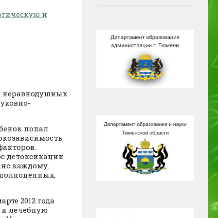
огическую и
ех неравнодушных
духовно-
бенок попал
аркозависимость
факторов.
рс детоксикации
анс каждому.
 полноценных,
рте 2012 года
 и лечебную