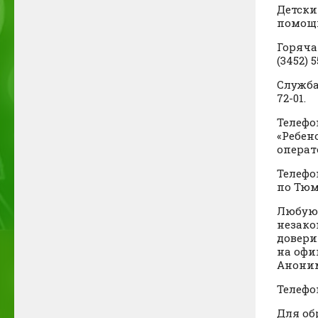
Детски
помощи
Горяча
(3452) 5
Служба 
72-01.
Телефо
«Ребено
операт
Телефо
по Тюм
Любую 
незако
довери
на офи
Аноним
Телефо
Для об