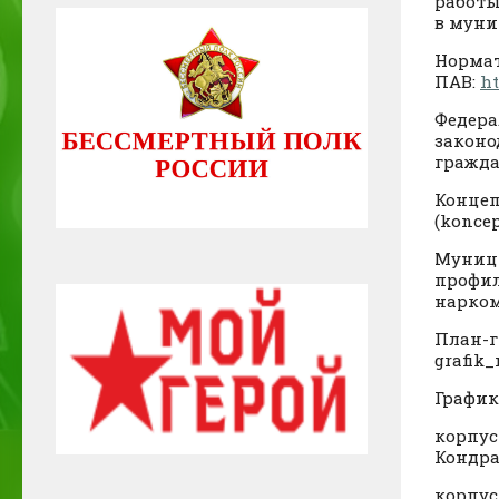
работы
в муни
Нормат
ПАВ:
ht
Федера
законо
гражда
Концеп
(koncep
Муниц
профил
нарком
План-г
grafik
График
корпус 
Кондра
корпус 