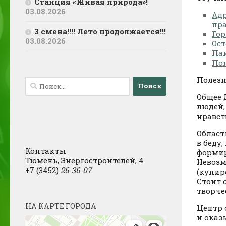
Станция «Живая природа»!
03.08.2026
Ад
пр
3 смена!!!! Лето продолжается!!!
Гор
03.08.2026
Ост
Пам
Пон
Полезн
Найти:
Общее 
людей,
нравст
Област
в беду
Контакты
формир
Тюмень, Энергостроителей, 4
Невозм
+7 (3452)
26-36-07
(купир
Стоит 
творче
НА КАРТЕ ГОРОДА
Центр 
и оказ