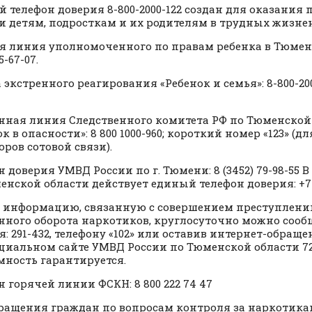
й телефон доверия 8-800-2000-122 создан для оказания
 детям, подросткам и их родителям в трудных жизне
я линия уполномоченного по правам ребенка в Тюменс
5-67-07.
экстренного реагирования «Ребенок и семья»: 8-800-200-7
нная линия Следственного комитета РФ по Тюменской
к в опасности»: 8 800 1000-960; короткий номер «123» (д
оров сотовой связи).
н доверия УМВД России по г. Тюмени: 8 (3452) 79-98-55 
енской области действует единый телефон доверия: +7 (
информацию, связанную с совершением преступлений
нного оборота наркотиков, круглосуточно можно сооб
я: 291-432, телефону «102» или оставив интернет-обраще
циальном сайте УМВД России по Тюменской области 72
ность гарантируется.
н горячей линии ФСКН: 8 800 222 74 47
ращения граждан по вопросам контроля за наркотика