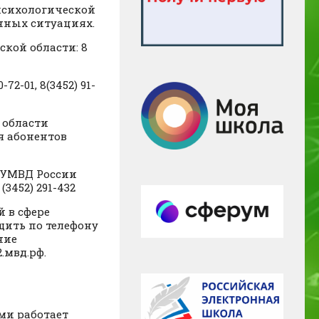
 психологической
нных ситуациях.
кой области: 8
2-01, 8(3452) 91-
 области
ля абонентов
В УМВД России
3452) 291-432
 в сфере
щить по телефону
ние
.мвд.рф.
ми работает