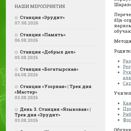
Шарапо
НАШИ МЕРОПРИЯТИЯ
Перече
Станция «Эрудит»
dlja-o
07.08.2026
нарком
обучаю
Станция «Память»
06.08.2026
Методи
Родите
Станция «Добрых дел»
05.08.2026
Раз
Ре
Станция «Богатырская»
Рук
04.08.2026
ал
Ск
Станция «Узорная» | Трек дня
«Мастер»
Учител
03.08.2026
Как
Пр
День 3. Станция «Языковая» |
Раб
Трек дня «Эрудит»
Фор
03.08.2026
Обуча