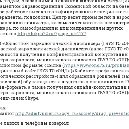
 людям, оказавшимся в сложной жизненной ситуации
аментом Здравоохранения Тюменской области на базе 
ре работают высококвалифицированные специалисты
ерапевты, психологи). Центр ведет прием детей и взро
равлению психиатра, из соматического или психиатр
нара, по самообращению или направлениям других
алистов
http://tokpb72.ru/?page_id=1177
О «Областной наркологический диспансер» (ГБУЗ ТО «О
ластной наркологический диспансер» (далее ГБУЗ ТО «
ожности получения конфиденциальной консультации
тра-нарколога, медицинского психолога ГБУЗ ТО «ОНД
ционном формате; ссылка (
https://www.ond72.ru/profila
циальный сайт ГБУЗ ТО «ОНД» («Кабинет профилактик
огических расстройств») для обращения родителей (з
авителей) обучающихся и педагогов к специалистам Г
йн-формате, а также получения онлайн-консультации 
тра-нарколога, медицинского психолога ГБУЗ ТО «ОНД
енц-связи Skype.
ная
мация
http://admtyumen.ru/ogv_ru/society/drug_prevent
е линии и телефоны доверия: