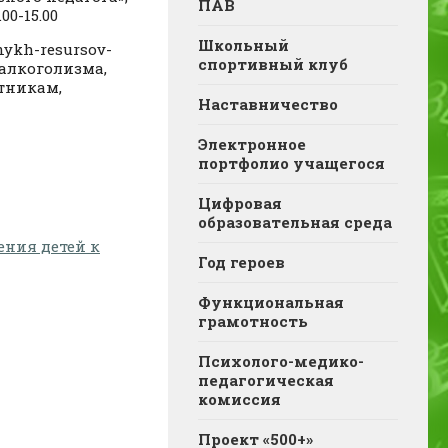
ПАВ
0-15.00
Школьный
ykh-resursov-
спортивный клуб
 алкоголизма,
тникам,
Наставничество
Электронное
портфолио учащегося
Цифровая
образовательная среда
ения детей к
Год героев
Функциональная
грамотность
Психолого-медико-
педагогическая
комиссия
Проект «500+»