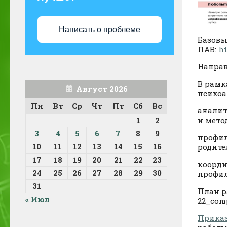
Написать о проблеме
Базовы
ПАВ:
ht
Направ
В рамк
Август 2026
психоа
Пн
Вт
Ср
Чт
Пт
Сб
Вс
аналит
1
2
и мето
3
4
5
6
7
8
9
профил
10
11
12
13
14
15
16
родите
17
18
19
20
21
22
23
коорди
24
25
26
27
28
29
30
профил
31
План р
« Июл
22_comp
Приказ