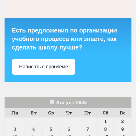
Есть предложения по организации
учебного процесса или знаете, как
сделать школу лучше?
Написать о проблеме
Август 2026
Пн
Вт
Ср
Чт
Пт
Сб
Вс
1
2
3
4
5
6
7
8
9