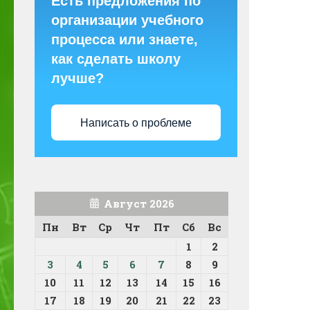
Есть предложения по
организации учебного
процесса или знаете,
как сделать школу
лучше?
Написать о проблеме
Август 2026
Пн
Вт
Ср
Чт
Пт
Сб
Вс
1
2
3
4
5
6
7
8
9
10
11
12
13
14
15
16
17
18
19
20
21
22
23